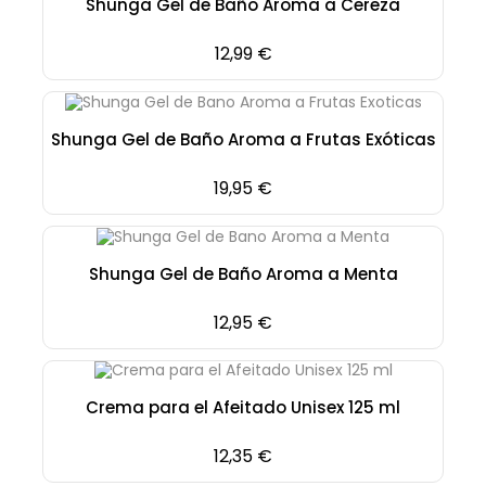
Shunga Gel de Baño Aroma a Cereza
Precio
12,99 €
Shunga Gel de Baño Aroma a Frutas Exóticas
Precio
19,95 €
Shunga Gel de Baño Aroma a Menta
Precio
12,95 €
Crema para el Afeitado Unisex 125 ml
Precio
12,35 €