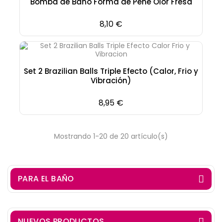
Bomba de Baño Forma de Pene Olor Fresa
Precio
8,10 €
Set 2 Brazilian Balls Triple Efecto (Calor, Frio y
Vibración)
Precio
8,95 €
Mostrando 1-20 de 20 artículo(s)
PARA EL BAÑO
NUEVOS PRODUCTOS