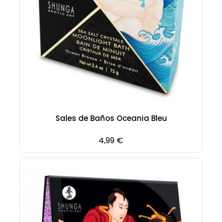
Sales de Baños Oceania Bleu
Precio
4,99 €